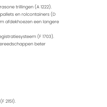
asone trillingen (A 1222).
pallets en rolcontainers (D
 om afdekhoezen een langere
gistratiesysteem (F 1703).
rgereedschappen beter
F 2151).