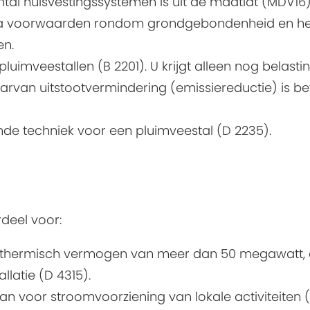
ntal huisvestingssystemen is uit de maatlat (MDV1
tra voorwaarden rondom grondgebondenheid en het 
en.
luimveestallen (B 2201). U krijgt alleen nog belast
rvan uitstootvermindering (emissiereductie) is bew
de techniek voor een pluimveestal (D 2235).
rdeel voor:
en thermisch vermogen van meer dan 50 megawatt, 
llatie (D 4315).
 voor stroomvoorziening van lokale activiteiten 