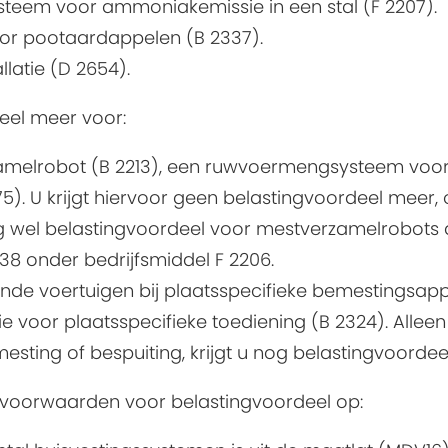
teem voor ammoniakemissie in een stal (F 2207).
oor pootaardappelen (B 2337).
llatie (D 2654).
deel meer voor:
elrobot (B 2213), een ruwvoermengsysteem voor 
). U krijgt hiervoor geen belastingvoordeel meer
og wel belastingvoordeel voor mestverzamelrobots d
38 onder bedrijfsmiddel F 2206.
nde voertuigen bij plaatsspecifieke bemestingsappa
e voor plaatsspecifieke toediening (B 2324). Allee
esting of bespuiting, krijgt u nog belastingvoordeel
 voorwaarden voor belastingvoordeel op: