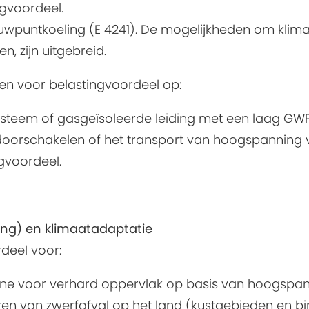
ngvoordeel.
wpuntkoeling (E 4241). De mogelijkheden om kli
, zijn uitgebreid.
n voor belastingvoordeel op:
eem of gasgeïsoleerde leiding met een laag GWP-i
oorschakelen of het transport van hoogspanning va
ngvoordeel.
g) en klimaatadaptatie
rdeel voor:
ne voor verhard oppervlak op basis van hoogspann
en van zwerfafval op het land (kustgebieden en bi