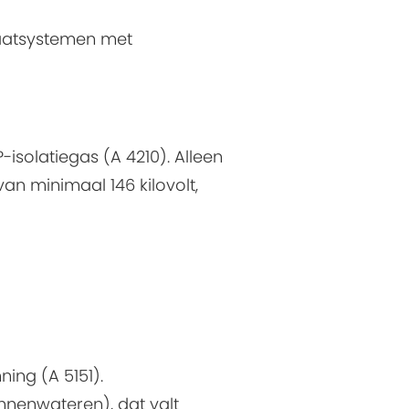
maatsystemen met
solatiegas (A 4210). Alleen
n minimaal 146 kilovolt,
ing (A 5151).
nnenwateren), dat valt