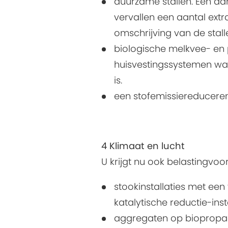
duurzame stallen. Een aa
vervallen een aantal ex
omschrijving van de stall
biologische melkvee- en p
huisvestingssystemen waa
is.
een stofemissiereduceren
4 Klimaat en lucht
U krijgt nu ook belastingvoo
stookinstallaties met e
katalytische reductie-insta
aggregaten op biopropaan