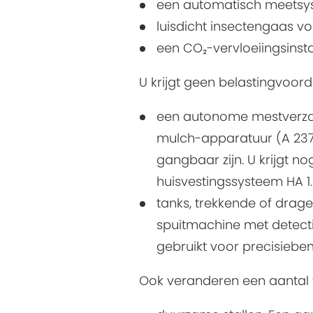
een automatisch meetsys
luisdicht insectengaas v
een CO₂-vervloeiingsinsta
U krijgt geen belastingvoor
een autonome mestverzam
mulch-apparatuur (A 2375
gangbaar zijn. U krijgt n
huisvestingssysteem HA 1.
tanks, trekkende of drage
spuitmachine met detecti
gebruikt voor precisiebem
Ook veranderen een aantal